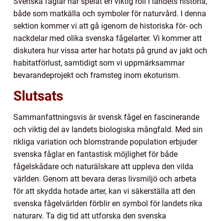
Svenska fåglar har spelat en viktig roll i landets historia,
både som matkälla och symboler för naturvård. I denna
sektion kommer vi att gå igenom de historiska för- och
nackdelar med olika svenska fågelarter. Vi kommer att
diskutera hur vissa arter har hotats på grund av jakt och
habitatförlust, samtidigt som vi uppmärksammar
bevarandeprojekt och framsteg inom ekoturism.
Slutsats
Sammanfattningsvis är svensk fågel en fascinerande
och viktig del av landets biologiska mångfald. Med sin
rikliga variation och blomstrande population erbjuder
svenska fåglar en fantastisk möjlighet för både
fågelskådare och naturälskare att uppleva den vilda
världen. Genom att bevara deras livsmiljö och arbeta
för att skydda hotade arter, kan vi säkerställa att den
svenska fågelvärlden förblir en symbol för landets rika
naturarv. Ta dig tid att utforska den svenska