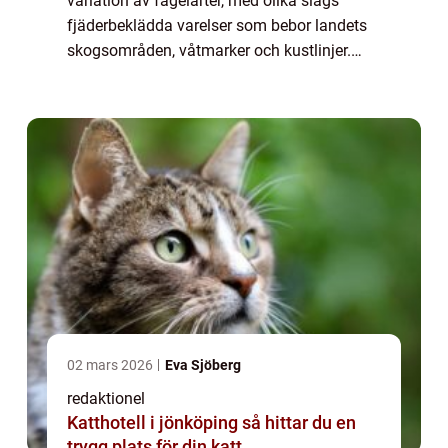
variation av fågelarter, med olika slags
fjäderbeklädda varelser som bebor landets
skogsområden, våtmarker och kustlinjer.
Denna artikel kommer att utforska den
svenska fågelvärlden i detalj, med fokus på
des...
02 mars 2026
Eva Sjöberg
redaktionel
Katthotell i jönköping så hittar du en
trygg plats för din katt