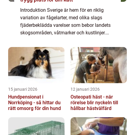
Introduktion Sverige är hem för en riklig
variation av fågelarter, med olika slags
fjäderbeklädda varelser som bebor landets
skogsområden, våtmarker och kustlinjer.
Denna artikel kommer att utforska den
svenska fågelvärlden i detalj, med fokus på
des...
15 januari 2026
12 januari 2026
Hundpensionat i
Osteopati häst - när
Norrköping - så hittar du
rörelse blir nyckeln till
rätt omsorg för din hund
hållbar hästvälfärd