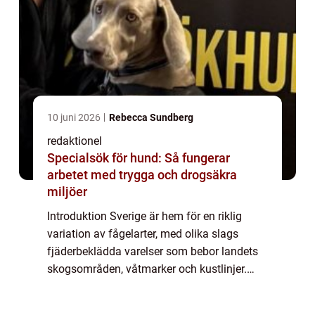
10 juni 2026
Rebecca Sundberg
redaktionel
Specialsök för hund: Så fungerar
arbetet med trygga och drogsäkra
miljöer
Introduktion Sverige är hem för en riklig
variation av fågelarter, med olika slags
fjäderbeklädda varelser som bebor landets
skogsområden, våtmarker och kustlinjer.
Denna artikel kommer att utforska den
svenska fågelvärlden i detalj, med fokus på