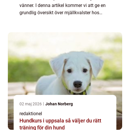
vänner. I denna artikel kommer vi att ge en
grundlig översikt över mjällkvalster hos
hundar, inklusive vad de är, vilka typer som
finns, kvantitativa mätningar av f...
02 maj 2026
Johan Norberg
redaktionel
Hundkurs i uppsala så väljer du rätt
träning för din hund