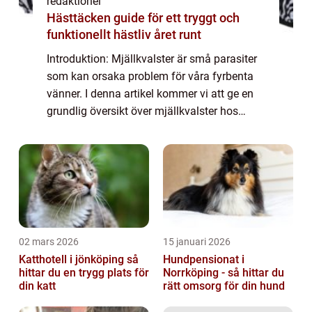
redaktionel
Hästtäcken guide för ett tryggt och
funktionellt hästliv året runt
Introduktion: Mjällkvalster är små parasiter
som kan orsaka problem för våra fyrbenta
vänner. I denna artikel kommer vi att ge en
grundlig översikt över mjällkvalster hos
hundar, inklusive vad de är, vilka typer som
finns, kvantitativa mätningar av f...
02 mars 2026
15 januari 2026
Katthotell i jönköping så
Hundpensionat i
hittar du en trygg plats för
Norrköping - så hittar du
din katt
rätt omsorg för din hund