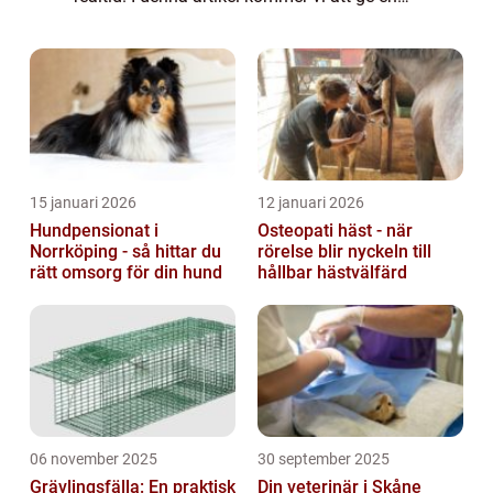
omfattande presentation av GPS hund,
inklusive vad det är, vilka typer som ...
15 januari 2026
12 januari 2026
Hundpensionat i
Osteopati häst - när
Norrköping - så hittar du
rörelse blir nyckeln till
rätt omsorg för din hund
hållbar hästvälfärd
06 november 2025
30 september 2025
Grävlingsfälla: En praktisk
Din veterinär i Skåne