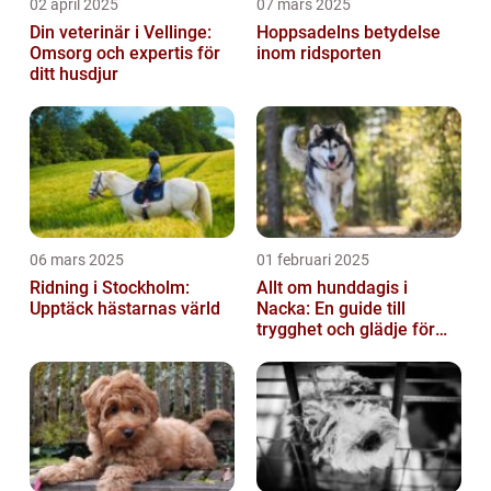
02 april 2025
07 mars 2025
Din veterinär i Vellinge:
Hoppsadelns betydelse
Omsorg och expertis för
inom ridsporten
ditt husdjur
06 mars 2025
01 februari 2025
Ridning i Stockholm:
Allt om hunddagis i
Upptäck hästarnas värld
Nacka: En guide till
trygghet och glädje för
din hund