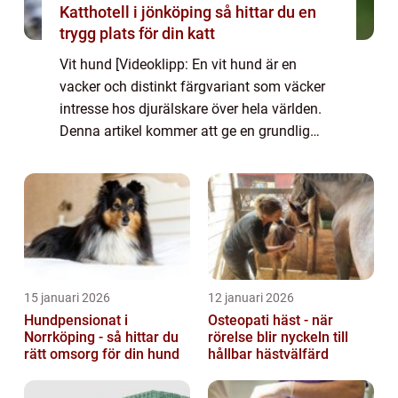
Katthotell i jönköping så hittar du en
trygg plats för din katt
Vit hund [Videoklipp: En vit hund är en
vacker och distinkt färgvariant som väcker
intresse hos djurälskare över hela världen.
Denna artikel kommer att ge en grundlig
översikt över vita hundar, inklusive vad de är,
de olika typerna som finns, deras p...
15 januari 2026
12 januari 2026
Hundpensionat i
Osteopati häst - när
Norrköping - så hittar du
rörelse blir nyckeln till
rätt omsorg för din hund
hållbar hästvälfärd