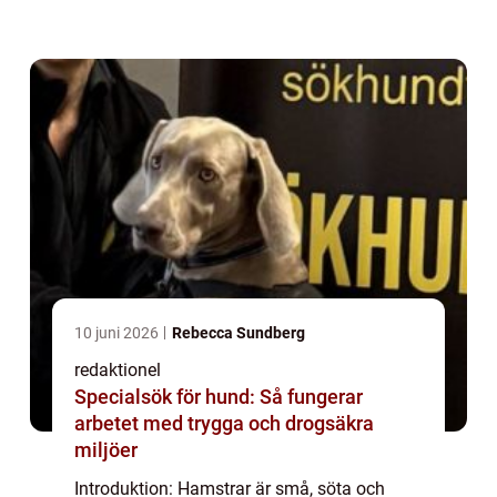
lämplig för dem är viktigt för att se till att de
håller sig friska och glada. I denna...
10 juni 2026
Rebecca Sundberg
redaktionel
Specialsök för hund: Så fungerar
arbetet med trygga och drogsäkra
miljöer
Introduktion: Hamstrar är små, söta och