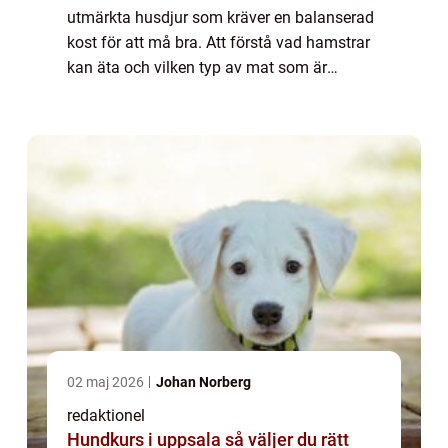
utmärkta husdjur som kräver en balanserad
kost för att må bra. Att förstå vad hamstrar
kan äta och vilken typ av mat som är
lämplig för dem är viktigt för att se till att de
håller sig friska och glada. I denna...
02 maj 2026
Johan Norberg
redaktionel
Hundkurs i uppsala så väljer du rätt