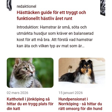
redaktionel
Hästtäcken guide för ett tryggt och
funktionellt hästliv året runt
Introduktion: Hamstrar är små, söta och
utmärkta husdjur som kräver en balanserad
kost för att må bra. Att förstå vad hamstrar
kan äta och vilken typ av mat som är
lämplig för dem är viktigt för att se till att de
håller sig friska och glada. I denna...
02 mars 2026
15 januari 2026
Katthotell i jönköping så
Hundpensionat i
hittar du en trygg plats för
Norrköping - så hittar du
din katt
rätt omsorg för din hund