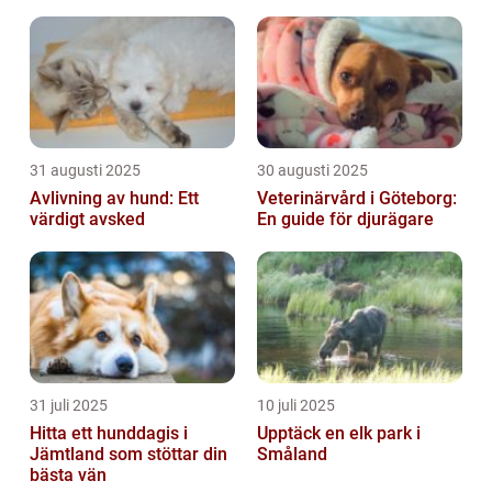
31 augusti 2025
30 augusti 2025
Avlivning av hund: Ett
Veterinärvård i Göteborg:
värdigt avsked
En guide för djurägare
31 juli 2025
10 juli 2025
Hitta ett hunddagis i
Upptäck en elk park i
Jämtland som stöttar din
Småland
bästa vän