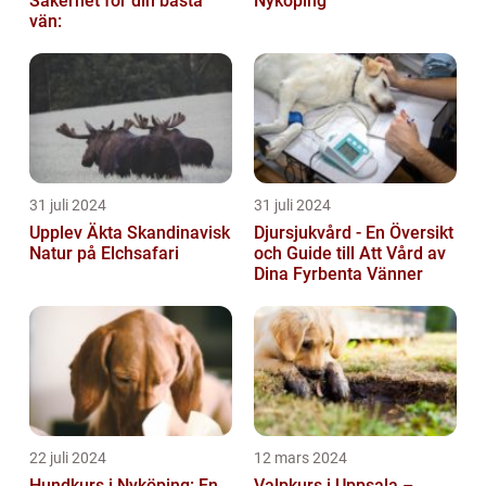
Säkerhet för din bästa
Nyköping
vän:
31 juli 2024
31 juli 2024
Upplev Äkta Skandinavisk
Djursjukvård - En Översikt
Natur på Elchsafari
och Guide till Att Vård av
Dina Fyrbenta Vänner
22 juli 2024
12 mars 2024
Hundkurs i Nyköping: En
Valpkurs i Uppsala –