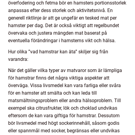
överfodering och fetma bör en hamsters portionsstorlek
anpassas efter dess storlek och aktivitetsnivå. En
generell riktlinje är att ge ungefär en tesked mat per
hamster per dag. Det är också viktigt att regelbundet
övervaka och justera mängden mat baserat på
eventuella förändringar i hamsterns vikt och hälsa.
Hur olika ”vad hamstrar kan äta” skiljer sig från
varandra:
När det gäller vilka typer av matvaror som är lämpliga
för hamstrar finns det några viktiga aspekter att
överväga. Vissa livsmedel kan vara farliga eller svåra
för en hamster att smälta och kan leda till
matsmältningsproblem eller andra hälsoproblem. Till
exempel ska citrusfrukter, lök och choklad undvikas
eftersom de kan vara giftiga för hamstrar. Dessutom
bör livsmedel med högt sockerinnehåll, såsom godis
eller spannmål med socker, begränsas eller undvikas