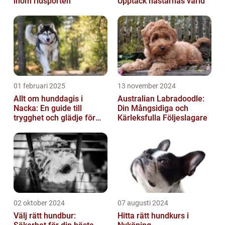
inom ridsporten
Upptäck hästarnas värld
01 februari 2025
13 november 2024
Allt om hunddagis i
Australian Labradoodle:
Nacka: En guide till
Din Mångsidiga och
trygghet och glädje för
Kärleksfulla Följeslagare
din hund
02 oktober 2024
07 augusti 2024
Välj rätt hundbur:
Hitta rätt hundkurs i