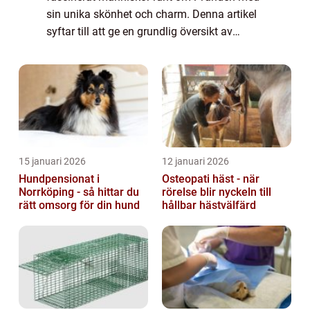
sin unika skönhet och charm. Denna artikel
syftar till att ge en grundlig översikt av
svarta hamstrar, inklusive deras olika typer,
popularitet och hur de skiljer sig ...
15 januari 2026
12 januari 2026
Hundpensionat i
Osteopati häst - när
Norrköping - så hittar du
rörelse blir nyckeln till
rätt omsorg för din hund
hållbar hästvälfärd