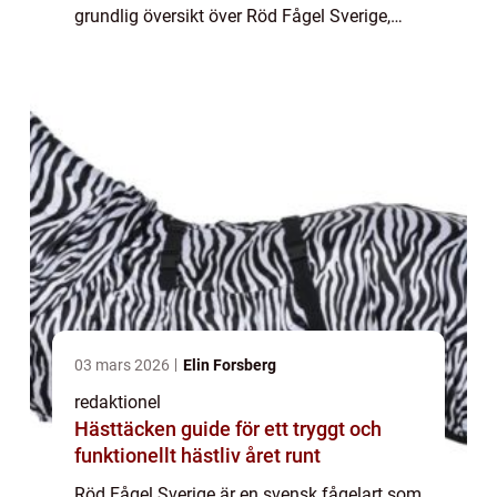
grundlig översikt över Röd Fågel Sverige,
inklusive dess olika typer och deras
popularitet. Vi kommer också att titt...
03 mars 2026
Elin Forsberg
redaktionel
Hästtäcken guide för ett tryggt och
funktionellt hästliv året runt
Röd Fågel Sverige är en svensk fågelart som