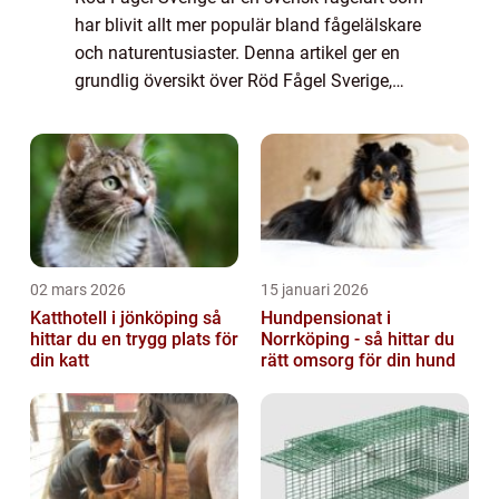
har blivit allt mer populär bland fågelälskare
och naturentusiaster. Denna artikel ger en
grundlig översikt över Röd Fågel Sverige,
inklusive dess olika typer och deras
popularitet. Vi kommer också att titt...
02 mars 2026
15 januari 2026
Katthotell i jönköping så
Hundpensionat i
hittar du en trygg plats för
Norrköping - så hittar du
din katt
rätt omsorg för din hund