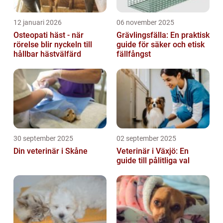
12 januari 2026
06 november 2025
Osteopati häst - när
Grävlingsfälla: En praktisk
rörelse blir nyckeln till
guide för säker och etisk
hållbar hästvälfärd
fällfångst
30 september 2025
02 september 2025
Din veterinär i Skåne
Veterinär i Växjö: En
guide till pålitliga val