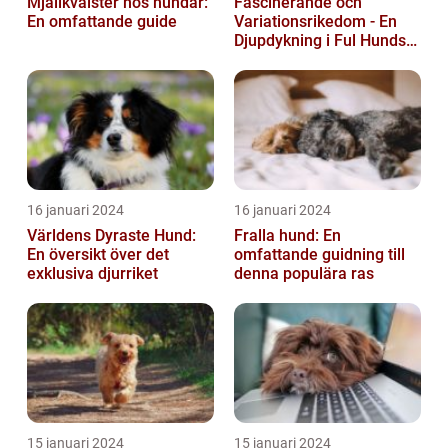
Mjällkvalster hos hundar:
Fascinerande och
En omfattande guide
Variationsrikedom - En
Djupdykning i Ful Hunds
Förunderliga Värld
16 januari 2024
16 januari 2024
Världens Dyraste Hund:
Fralla hund: En
En översikt över det
omfattande guidning till
exklusiva djurriket
denna populära ras
15 januari 2024
15 januari 2024