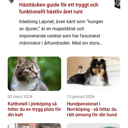
Hästtäcken guide för ett tryggt och
funktionellt hästliv året runt
Inledning Lejonet, även känt som ”kungen
av djuren,” är en majestätisk och
imponerande varelse som har fascinerat
människor i århundraden. Med sin stora
man, stolta hållning och kraftfulla
utstrålning är lejonet en symbol för styrka
och e...
02 mars 2026
15 januari 2026
Katthotell i jönköping så
Hundpensionat i
hittar du en trygg plats för
Norrköping - så hittar du
din katt
rätt omsorg för din hund