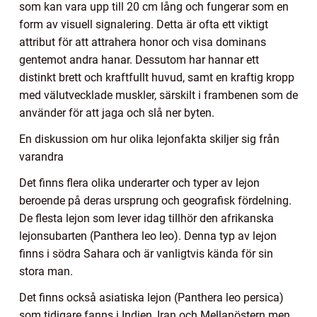
som kan vara upp till 20 cm lång och fungerar som en
form av visuell signalering. Detta är ofta ett viktigt
attribut för att attrahera honor och visa dominans
gentemot andra hanar. Dessutom har hannar ett
distinkt brett och kraftfullt huvud, samt en kraftig kropp
med välutvecklade muskler, särskilt i frambenen som de
använder för att jaga och slå ner byten.
En diskussion om hur olika lejonfakta skiljer sig från
varandra
Det finns flera olika underarter och typer av lejon
beroende på deras ursprung och geografisk fördelning.
De flesta lejon som lever idag tillhör den afrikanska
lejonsubarten (Panthera leo leo). Denna typ av lejon
finns i södra Sahara och är vanligtvis kända för sin
stora man.
Det finns också asiatiska lejon (Panthera leo persica)
som tidigare fanns i Indien, Iran och Mellanöstern men