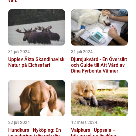
vän:
31 juli 2024
31 juli 2024
Upplev Äkta Skandinavisk
Djursjukvård - En Översikt
Natur på Elchsafari
och Guide till Att Vård av
Dina Fyrbenta Vänner
22 juli 2024
12 mars 2024
Hundkurs i Nyköping: En
Valpkurs i Uppsala –
investering i din och din
början på en livslång