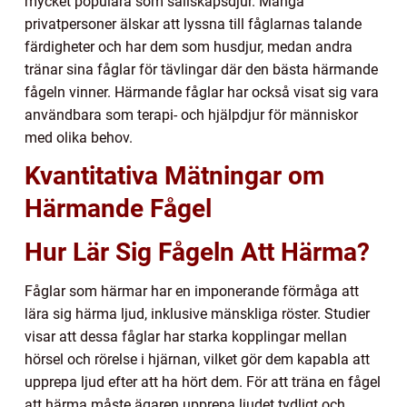
mycket populära som sällskapsdjur. Många
privatpersoner älskar att lyssna till fåglarnas talande
färdigheter och har dem som husdjur, medan andra
tränar sina fåglar för tävlingar där den bästa härmande
fågeln vinner. Härmande fåglar har också visat sig vara
användbara som terapi- och hjälpdjur för människor
med olika behov.
Kvantitativa Mätningar om
Härmande Fågel
Hur Lär Sig Fågeln Att Härma?
Fåglar som härmar har en imponerande förmåga att
lära sig härma ljud, inklusive mänskliga röster. Studier
visar att dessa fåglar har starka kopplingar mellan
hörsel och rörelse i hjärnan, vilket gör dem kapabla att
upprepa ljud efter att ha hört dem. För att träna en fågel
att härma måste ägaren upprepa ljudet tydligt och