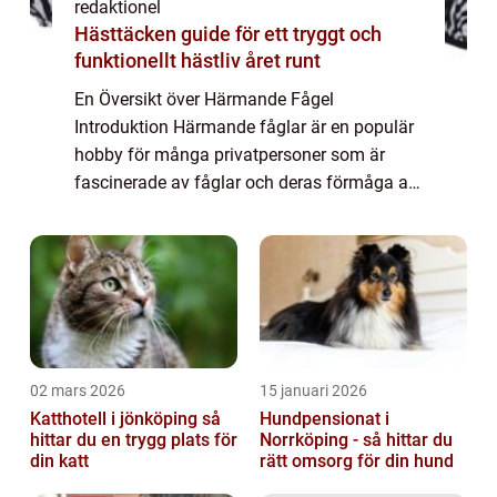
redaktionel
Hästtäcken guide för ett tryggt och
funktionellt hästliv året runt
En Översikt över Härmande Fågel
Introduktion Härmande fåglar är en populär
hobby för många privatpersoner som är
fascinerade av fåglar och deras förmåga att
härma andra ljud. Denna artikel ger en
grundlig översikt över vad härmande fågel
är, olika ty...
02 mars 2026
15 januari 2026
Katthotell i jönköping så
Hundpensionat i
hittar du en trygg plats för
Norrköping - så hittar du
din katt
rätt omsorg för din hund