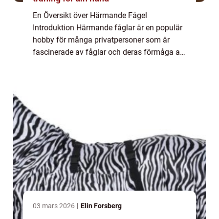
En Översikt över Härmande Fågel
Introduktion Härmande fåglar är en populär
hobby för många privatpersoner som är
fascinerade av fåglar och deras förmåga att
härma andra ljud. Denna artikel ger en
grundlig översikt över vad härmande fågel
är, olika ty...
03 mars 2026
Elin Forsberg