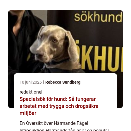
grundlig översikt över vad härmande fågel
är, olika ty...
10 juni 2026
Rebecca Sundberg
redaktionel
Specialsök för hund: Så fungerar
arbetet med trygga och drogsäkra
miljöer
En Översikt över Härmande Fågel
Introduktion Härmande fåglar är en populär