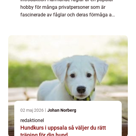
hobby för många privatpersoner som är
fascinerade av fåglar och deras förmåga att
härma andra ljud. Denna artikel ger en
grundlig översikt över vad härmande fågel
är, olika ty...
02 maj 2026
Johan Norberg
redaktionel
Hundkurs i uppsala så väljer du rätt
träning för din hund