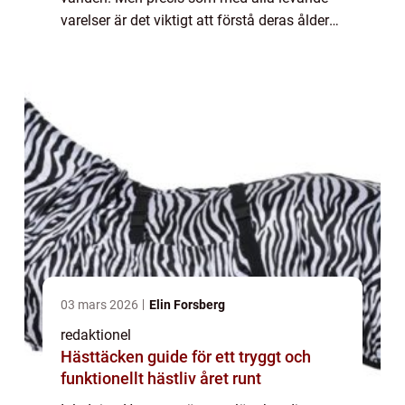
varelser är det viktigt att förstå deras ålder
och de specifika behov som följer med varje
livsfas. I denna artikel komme...
03 mars 2026
Elin Forsberg
redaktionel
Hästtäcken guide för ett tryggt och
funktionellt hästliv året runt