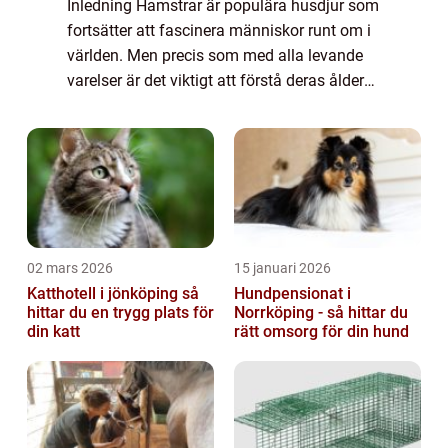
Inledning Hamstrar är populära husdjur som
fortsätter att fascinera människor runt om i
världen. Men precis som med alla levande
varelser är det viktigt att förstå deras ålder
och de specifika behov som följer med varje
livsfas. I denna artikel komme...
02 mars 2026
15 januari 2026
Katthotell i jönköping så
Hundpensionat i
hittar du en trygg plats för
Norrköping - så hittar du
din katt
rätt omsorg för din hund