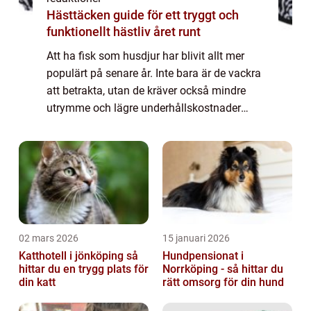
Hästtäcken guide för ett tryggt och
funktionellt hästliv året runt
Att ha fisk som husdjur har blivit allt mer
populärt på senare år. Inte bara är de vackra
att betrakta, utan de kräver också mindre
utrymme och lägre underhållskostnader
jämfört med många andra traditionella
husdjur. I den här artikeln kommer vi att ...
02 mars 2026
15 januari 2026
Katthotell i jönköping så
Hundpensionat i
hittar du en trygg plats för
Norrköping - så hittar du
din katt
rätt omsorg för din hund