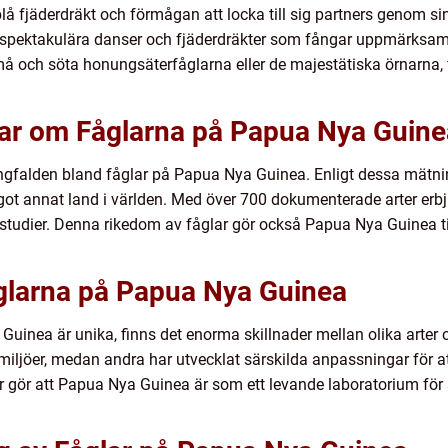
lå fjäderdräkt och förmågan att locka till sig partners genom s
a spektakulära danser och fjäderdräkter som fångar uppmärks
å och söta honungsäterfåglarna eller de majestätiska örnarna, fi
gar om Fåglarna på Papua Nya Guine
ngfalden bland fåglar på Papua Nya Guinea. Enligt dessa mätning
got annat land i världen. Med över 700 dokumenterade arter er
studier. Denna rikedom av fåglar gör också Papua Nya Guinea till
åglarna på Papua Nya Guinea
uinea är unika, finns det enorma skillnader mellan olika arter 
 miljöer, medan andra har utvecklat särskilda anpassningar för at
r gör att Papua Nya Guinea är som ett levande laboratorium för 