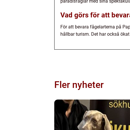
paradisfåglar med sina spektakulä
Vad görs för att beva
För att bevara fågelarterna på Pa
hållbar turism. Det har också öka
Fler nyheter