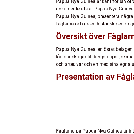
Papua Nya Guinea är känt för sin otr
dokumenterats är Papua Nya Guinea e
Papua Nya Guinea, presentera några a
fåglarna och ge en historisk genomgå
Översikt över Fågla
Papua Nya Guinea, en östat belägen i 
lågländskogar till bergstoppar, skapar
och arter, var och en med sina egna 
Presentation av Fåg
Fåglarna på Papua Nya Guinea är inte