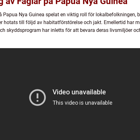
 av Fåglar på Papua Nya Guinea
 Papua Nya Guinea spelat en viktig roll för lokalbefolkningen, 
er hotats till följd av habitatförstörelse och jakt. Emellertid h
och skyddsprogram har inletts för att bevara deras livsmiljöer oc