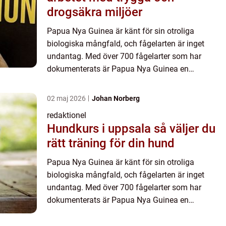
drogsäkra miljöer
Papua Nya Guinea är känt för sin otroliga
biologiska mångfald, och fågelarten är inget
undantag. Med över 700 fågelarter som har
dokumenterats är Papua Nya Guinea en
drömdestination för fågelentusiaster. Denna
artikel kommer ge en översikt över fågla...
02 maj 2026
Johan Norberg
redaktionel
Hundkurs i uppsala så väljer du
rätt träning för din hund
Papua Nya Guinea är känt för sin otroliga
biologiska mångfald, och fågelarten är inget
undantag. Med över 700 fågelarter som har
dokumenterats är Papua Nya Guinea en
drömdestination för fågelentusiaster. Denna
artikel kommer ge en översikt över fågla...