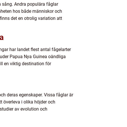
in sång. Andra populära fåglar
amheten hos både människor och
nns det en otrolig variation att
a
ar har landet flest antal fågelarter
bjuder Papua Nya Guinea oändliga
 en viktig destination för
och deras egenskaper. Vissa fåglar är
t överleva i olika höjder och
studier av evolution och