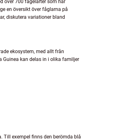
ed över 700 fågelarter som har
e en översikt över fåglarna på
r, diskutera variationer bland
erade ekosystem, med allt från
a Guinea kan delas in i olika familjer
a. Till exempel finns den berömda blå