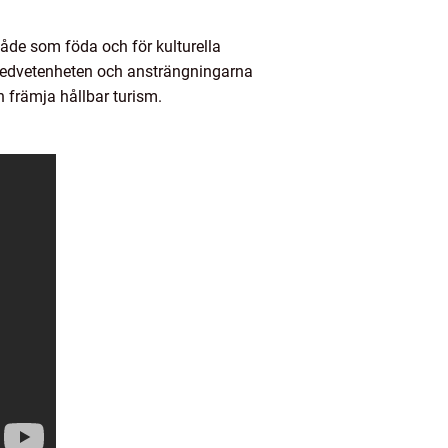
både som föda och för kulturella
ar medvetenheten och ansträngningarna
h främja hållbar turism.