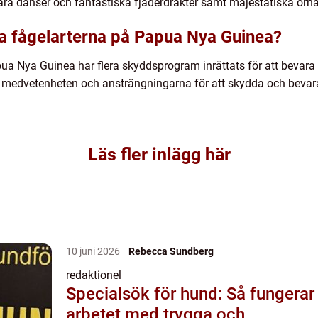
ra danser och fantastiska fjäderdräkter samt majestätiska örna
ra fågelarterna på Papua Nya Guinea?
pua Nya Guinea har flera skyddsprogram inrättats för att bevara 
t medvetenheten och ansträngningarna för att skydda och bevara 
Läs fler inlägg här
10 juni 2026
Rebecca Sundberg
redaktionel
Specialsök för hund: Så fungerar
arbetet med trygga och