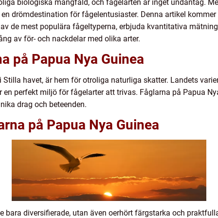
oliga biologiska mångfald, och fågelarten är inget undantag. M
n drömdestination för fågelentusiaster. Denna artikel kommer g
v de mest populära fågeltyperna, erbjuda kvantitativa mätninga
ng av för- och nackdelar med olika arter.
rna på Papua Nya Guinea
Stilla havet, är hem för otroliga naturliga skatter. Landets vari
 en perfekt miljö för fågelarter att trivas. Fåglarna på Papua Ny
unika drag och beteenden.
larna på Papua Nya Guinea
 bara diversifierade, utan även oerhört färgstarka och praktfull