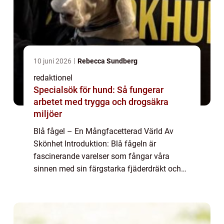
10 juni 2026
Rebecca Sundberg
redaktionel
Specialsök för hund: Så fungerar
arbetet med trygga och drogsäkra
miljöer
Blå fågel – En Mångfacetterad Värld Av
Skönhet Introduktion: Blå fågeln är
fascinerande varelser som fångar våra
sinnen med sin färgstarka fjäderdräkt och
melodiska sång. Denna artikel kommer att
erbjuda en grundlig översikt över de olika
aspek...