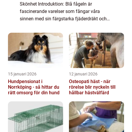
Skönhet Introduktion: Blå fågeln är
fascinerande varelser som fångar våra
sinnen med sin färgstarka fjäderdräkt och
melodiska sång. Denna artikel kommer att
erbjuda en grundlig översikt över de olika
aspek...
15 januari 2026
12 januari 2026
Hundpensionat i
Osteopati häst - när
Norrköping - så hittar du
rörelse blir nyckeln till
rätt omsorg för din hund
hållbar hästvälfärd