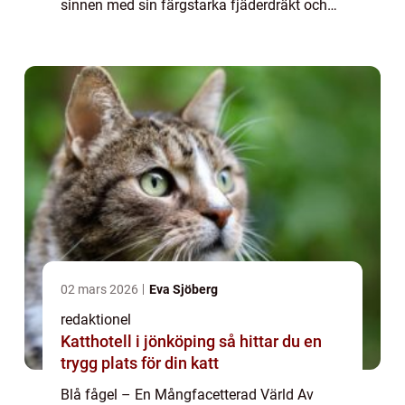
sinnen med sin färgstarka fjäderdräkt och
melodiska sång. Denna artikel kommer att
erbjuda en grundlig översikt över de olika
aspek...
02 mars 2026
Eva Sjöberg
redaktionel
Katthotell i jönköping så hittar du en
trygg plats för din katt
Blå fågel – En Mångfacetterad Värld Av